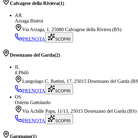
Calvagese della Riviera
(
1
)
AR
Arzaga Bistrot
Via Arzaga, 1, 25080 Calvagese della Riviera (BS)
PRENOTA
SCOPRI
Desenzano del Garda
(
2
)
IL
il Philò
Lungolago C. Battisti, 17, 25015 Desenzano del Garda (BS
PRENOTA
SCOPRI
OS
Osteria Gattolardo
Via Achille Papa, 11/13, 25015 Desenzano del Garda (BS)
PRENOTA
SCOPRI
Gargnano
(
1
)