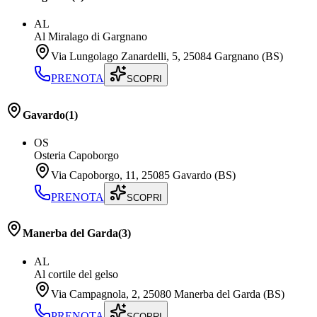
AL
Al Miralago di Gargnano
Via Lungolago Zanardelli, 5, 25084 Gargnano (BS)
PRENOTA
SCOPRI
Gavardo
(
1
)
OS
Osteria Capoborgo
Via Capoborgo, 11, 25085 Gavardo (BS)
PRENOTA
SCOPRI
Manerba del Garda
(
3
)
AL
Al cortile del gelso
Via Campagnola, 2, 25080 Manerba del Garda (BS)
PRENOTA
SCOPRI