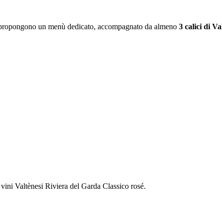
segna propongono un menù dedicato, accompagnato da almeno
3 calici di V
 vini Valtènesi Riviera del Garda Classico rosé.