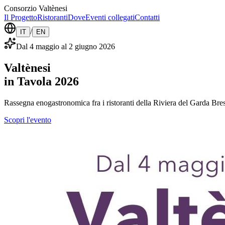
Consorzio Valtènesi
Il Progetto
Ristoranti
Dove
Eventi collegati
Contatti
/
IT
EN
Dal 4 maggio al 2 giugno 2026
Valtènesi
in Tavola
2026
Rassegna enogastronomica fra i ristoranti della Riviera del Garda Bre
Scopri l'evento